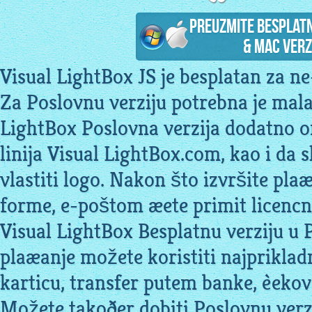
Preuzmite Besplat
& Mac verz
Visual LightBox JS je besplatan za n
Za Poslovnu verziju potrebna je mal
LightBox Poslovna verzija dodatno
linija Visual LightBox.com, kao i da
vlastiti logo. Nakon što izvršite pl
forme, e-poštom æete primit licencni
Visual LightBox Besplatnu verziju u 
plaæanje možete koristiti najpriklad
karticu, transfer putem banke, èekov
Možete takoðer dobiti Poslovnu verz