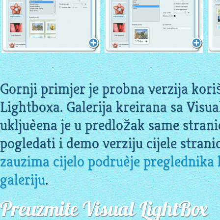
Gornji primjer je probna verzija kor
Lightboxa. Galerija kreirana sa Visu
ukljuèena je u predložak same stran
pogledati i demo verziju cijele strani
zauzima cijelo podruèje preglednika 
galeriju
.
Preuzmite Visual LightBox