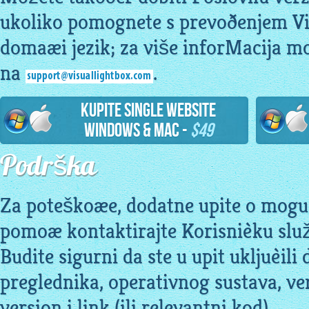
ukoliko pomognete s prevoðenjem Vi
domaæi jezik; za više inforMacija mo
na
.
Kupite Single Website
Windows & Mac -
$49
Podrška
Za poteškoæe, dodatne upite o mogu
pomoæ kontaktirajte Korisnièku slu
Budite sigurni da ste u upit ukljuèili 
preglednika, operativnog sustava, ve
version i link (ili relevantni kod).