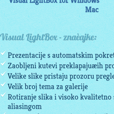
Visual LightBox for Windows
Mac
Visual LightBox - znaèajke:
Prezentacije s automatskim pokr
Zaobljeni kutevi preklapajuæih pr
Velike slike pristaju prozoru preg
Velik broj tema za galerije
Rotiranje slika i visoko kvalitetno 
aliasingom