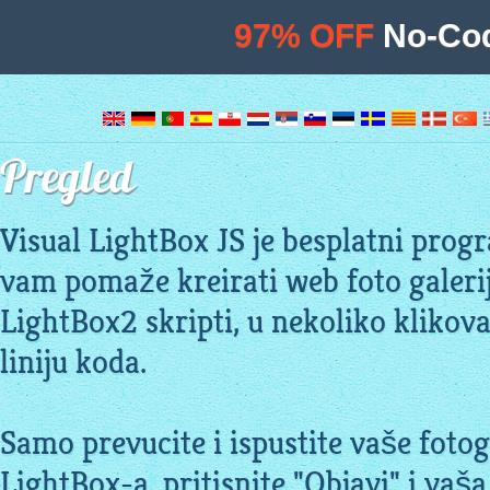
97% OFF
No-Cod
Pregled
Visual LightBox JS je besplatni prog
vam pomaže kreirati web foto galerij
LightBox2 skripti, u nekoliko klikova
liniju koda.
Samo prevucite i ispustite vaše fotog
LightBox-a, pritisnite "Objavi" i vaša