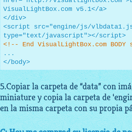
href="http://visuallightbox.com">
VisualLightBox.com v5.1</a>
</div>
<script src="engine/js/vlbdata1.j
type="text/javascript"></script>
<!-- End VisualLightBox.com BODY 
...
</body>
5.Copiar la carpeta de “data” con imá
miniature y copia la carpeta de ‘engin
en la misma carpeta con su propia p