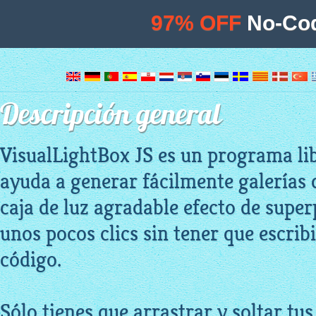
97% OFF
No-Cod
Descripción general
VisualLightBox JS es un programa lib
ayuda a generar fácilmente galerías
caja de luz agradable efecto de superp
unos pocos clics sin tener que escribi
código.
Sólo tienes que arrastrar y soltar tu