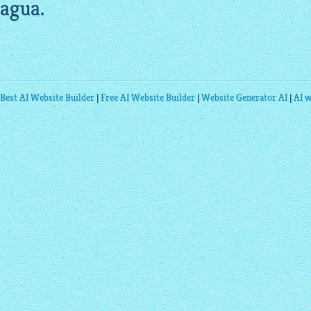
agua.
Best AI Website Builder
|
Free AI Website Builder
|
Website Generator AI
|
AI w