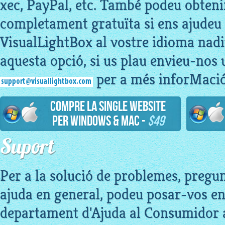
xec, PayPal, etc. També podeu obteni
completament gratuïta si ens ajudeu 
VisualLightBox al vostre idioma nadiu
aquesta opció, si us plau envieu-nos 
per a més inforMació
Compre la Single Website
per Windows & Mac -
$49
Suport
Per a la solució de problemes, pregun
ajuda en general, podeu posar-vos en
departament d'Ajuda al Consumidor 