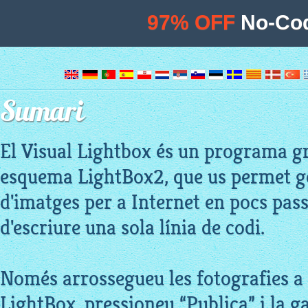
97% OFF
No-Cod
Sumari
El Visual Lightbox és un programa gr
esquema LightBox2, que us permet ge
d'imatges per a Internet en pocs pass
d'escriure una sola línia de codi.
Només arrossegueu les fotografies a l
LightBox, pressioneu “Publica” i la ga