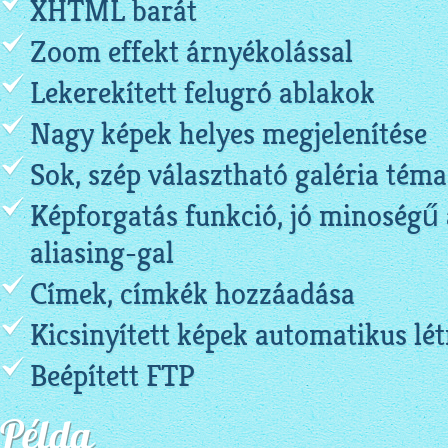
XHTML barát
Zoom effekt árnyékolással
Lekerekített felugró ablakok
Nagy képek helyes megjelenítése
Sok, szép választható galéria téma
Képforgatás funkció, jó minoségű 
aliasing-gal
Címek, címkék hozzáadása
Kicsinyített képek automatikus lé
Beépített FTP
Példa