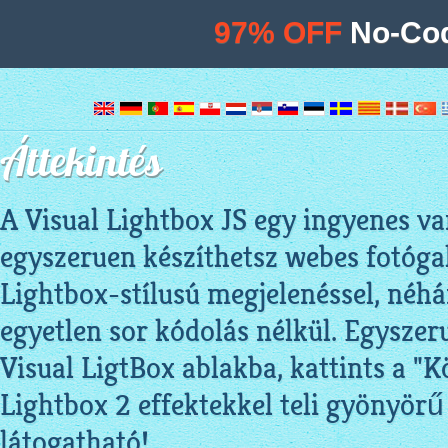
97% OFF
No-Cod
Áttekintés
A Visual Lightbox JS egy ingyenes va
egyszeruen készíthetsz webes fotóga
Lightbox-stílusú megjelenéssel, néhá
egyetlen sor kódolás nélkül. Egyszer
Visual LigtBox ablakba, kattints a "K
Lightbox 2 effektekkel teli gyönyörű
látogatható!