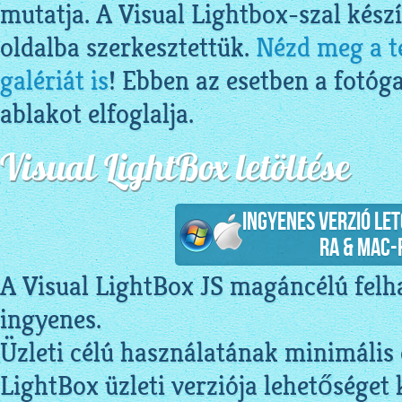
mutatja. A Visual Lightbox-szal készí
oldalba szerkesztettük.
Nézd meg a t
galériát is
! Ebben az esetben a fotóg
ablakot elfoglalja.
Visual LightBox letöltése
Ingyenes verzió let
ra & Mac-
A Visual LightBox JS magáncélú felha
ingyenes.
Üzleti célú használatának minimális d
LightBox üzleti verziója lehetőséget 