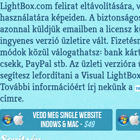
LightBox.com felirat eltávolítására, v
használatára képeiden. A biztonságos
azonnal küldjük emailben a licensz ku
ingyenes verzió üzletire vált. Fizeté
módok közül válogathatsz: bank kárty
csekk, PayPal stb. Az üzleti verzióra 
segítesz lefordítani a Visual LightBox
További információért írj nekünk a
címre.
Vedd meg Single Website
indows & Mac -
$49