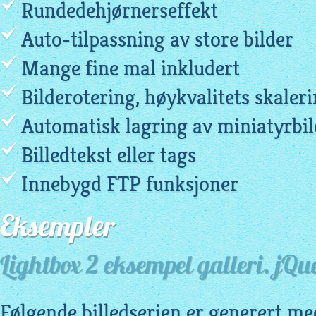
Rundedehjørnerseffekt
Auto-tilpassning av store bilder
Mange fine mal inkludert
Bilderotering, høykvalitets skaler
Automatisk lagring av miniatyrbil
Billedtekst eller tags
Innebygd FTP funksjoner
Eksempler
Lightbox 2 eksempel galleri. jQu
Følgende billedserien er generert me