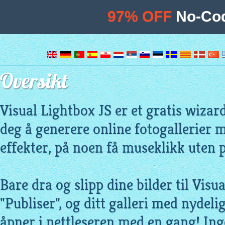
97% OFF
No-Cod
Oversikt
Visual Lightbox JS er et gratis wiza
deg å generere online fotogallerier 
effekter, på noen få museklikk uten
Bare dra og slipp dine bilder til Visu
"Publiser", og ditt galleri med nydeli
åpner i nettleseren med en gang! Ing