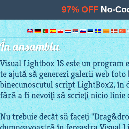
97% OFF
No-Cod
În ansamblu
Visual Lightbox JS este un program e
te ajută să generezi galerii web foto
binecunoscutul script LightBox2, în d
fără a fi nevoiţi să scrieţi nicio linie
Nu trebuie decât să faceţi "Drag&drop
dumneavoastră în fereastra Visual Li